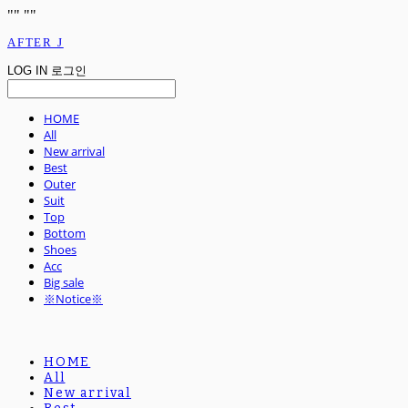
"
" "
"
AFTER J
LOG IN
로그인
HOME
All
New arrival
Best
Outer
Suit
Top
Bottom
Shoes
Acc
Big sale
※Notice※
HOME
All
New arrival