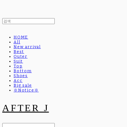
HOME
All
New arrival
Best
Outer
Suit
Top
Bottom
Shoes
Acc
Big sale
※Notice※
AFTER J