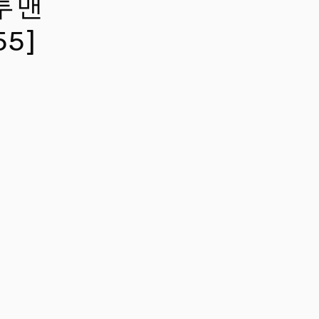
투맨
55]