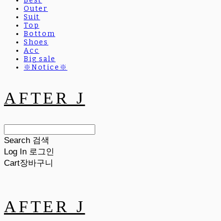
Best
Outer
Suit
Top
Bottom
Shoes
Acc
Big sale
※Notice※
AFTER J
Search
검색
Log In
로그인
Cart
장바구니
AFTER J