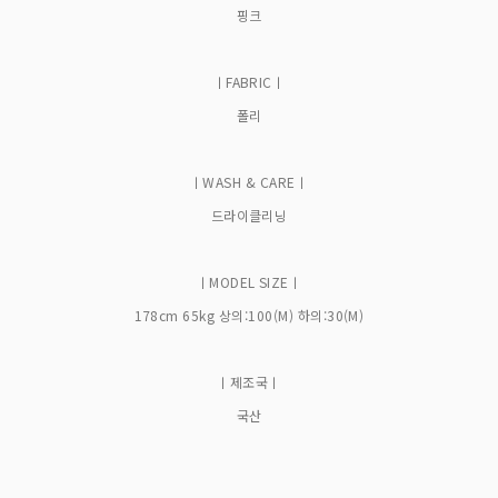
핑크
ㅣFABRICㅣ
폴리
ㅣWASH & CAREㅣ
드라이클리닝
ㅣMODEL SIZEㅣ
178cm 65kg 상의:100(M) 하의:30(M)
ㅣ제조국ㅣ
국산