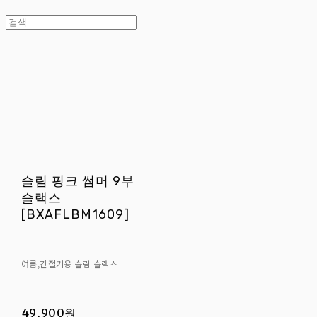
슬림 핑크 썸머 9부
슬랙스
[BXAFLBM1609]
여름,간절기용 슬림 슬랙스
49,900원