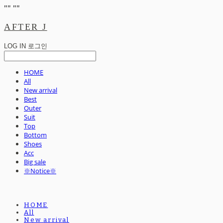
"
" "
"
AFTER J
LOG IN
로그인
HOME
All
New arrival
Best
Outer
Suit
Top
Bottom
Shoes
Acc
Big sale
※Notice※
HOME
All
New arrival