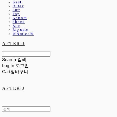
Best
Outer
Suit
Top
Bottom
Shoes
Acc
Big sale
※Notice※
AFTER J
Search
검색
Log In
로그인
Cart
장바구니
AFTER J