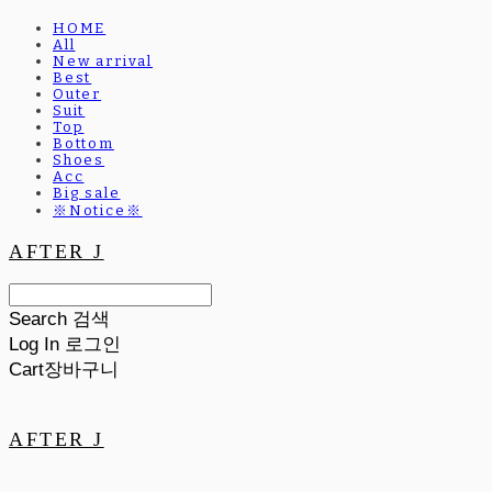
HOME
All
New arrival
Best
Outer
Suit
Top
Bottom
Shoes
Acc
Big sale
※Notice※
AFTER J
Search
검색
Log In
로그인
Cart
장바구니
AFTER J