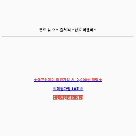
폰트 및 요소 출처:식스샵,미리캔버스
★애프터제이 회원가입 시 2,000원 적립★
※회원가입 10초※
회원가입 하러 가기