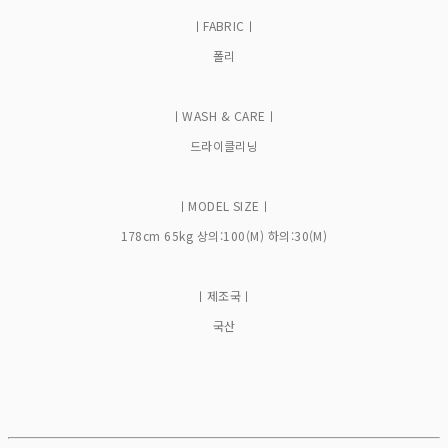
ㅣFABRICㅣ
폴리
ㅣWASH & CAREㅣ
드라이클리닝
ㅣMODEL SIZEㅣ
178cm 65kg 상의:100(M) 하의:30(M)
ㅣ제조국ㅣ
국산