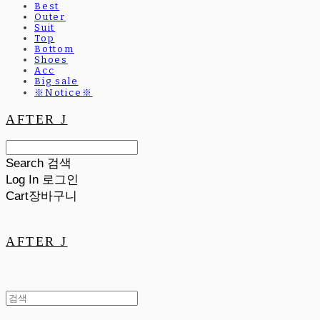
Best
Outer
Suit
Top
Bottom
Shoes
Acc
Big sale
※Notice※
AFTER J
Search
검색
Log In
로그인
Cart
장바구니
AFTER J