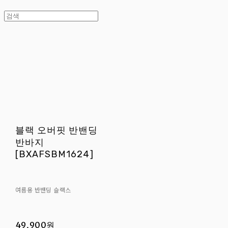
블랙 오버핏 반밴딩
반바지
[BXAFSBM1624]
여름용 반밴딩 슬랙스
49,900원