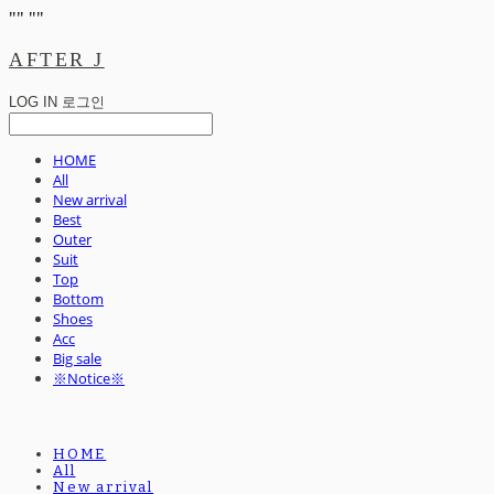
"
" "
"
AFTER J
LOG IN
로그인
HOME
All
New arrival
Best
Outer
Suit
Top
Bottom
Shoes
Acc
Big sale
※Notice※
HOME
All
New arrival