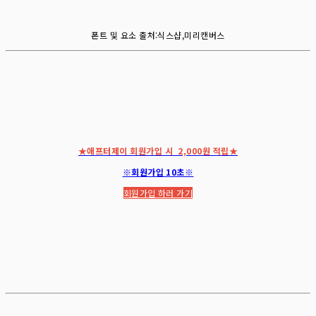
폰트 및 요소 출처:식스샵,미리캔버스
★애프터제이 회원가입 시 2,000원 적립★
※회원가입 10초※
회원가입 하러 가기