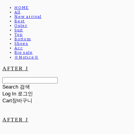
HOME
All
New arrival
Best
Outer
Suit
Top
Bottom
Shoes
Acc
Big sale
※Notice※
AFTER J
Search
검색
Log In
로그인
Cart
장바구니
AFTER J