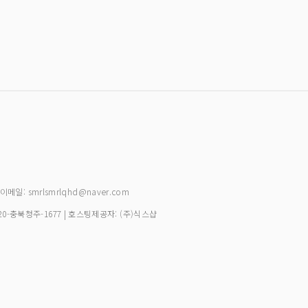
| 이메일: smrlsmrlqhd@naver.com
20-충북청주-1677
| 호스팅제공자: (주)식스샵