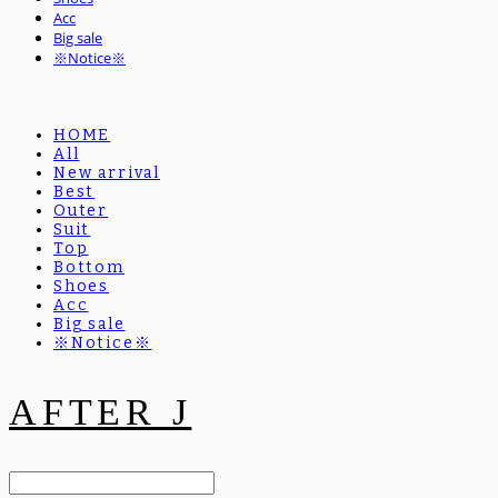
Acc
Big sale
※Notice※
HOME
All
New arrival
Best
Outer
Suit
Top
Bottom
Shoes
Acc
Big sale
※Notice※
AFTER J