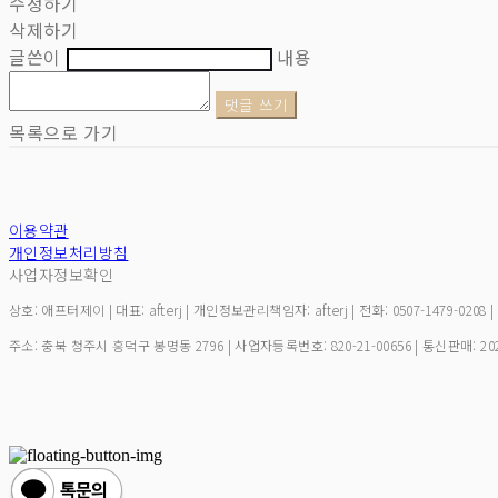
수정하기
삭제하기
글쓴이
내용
댓글 쓰기
목록으로 가기
이용약관
개인정보처리방침
사업자정보확인
상호: 애프터제이 | 대표: afterj | 개인정보관리책임자: afterj | 전화: 0507-1479-0208 
주소: 충북 청주시 흥덕구 봉명동 2796 | 사업자등록번호:
820-21-00656
| 통신판매:
20