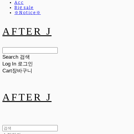
Acc
Big sale
※Notice※
AFTER J
Search
검색
Log In
로그인
Cart
장바구니
AFTER J