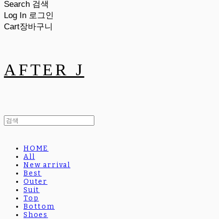
Search
검색
Log In
로그인
Cart
장바구니
AFTER J
HOME
All
New arrival
Best
Outer
Suit
Top
Bottom
Shoes