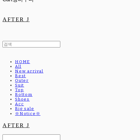
AFTER J
HOME
All
New arrival
Best
Outer
Suit
Top
Bottom
Shoes
Acc
Big sale
※Notice※
AFTER J