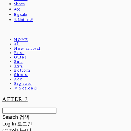
Shoes
Acc
Big sale
※Notice※
HOME
All
New arrival
Best
Outer
Suit
Top
Bottom
Shoes
Acc
Big sale
※Notice※
AFTER J
Search
검색
Log In
로그인
Cart
장바구니