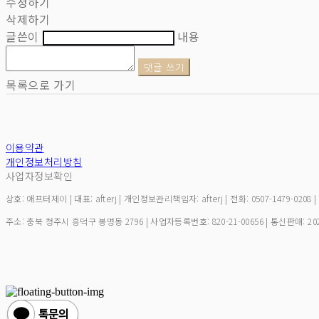
수정하기
삭제하기
글쓴이
내용
댓글 쓰기
목록으로 가기
이용약관
개인정보처리방침
사업자정보확인
상호: 애프터제이 | 대표: afterj | 개인정보관리책임자: afterj | 전화: 0507-1479-0208 
주소: 충북 청주시 흥덕구 봉명동 2796 | 사업자등록번호:
820-21-00656
| 통신판매:
20