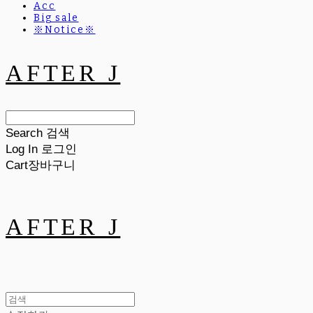
Acc
Big sale
※Notice※
AFTER J
Search
검색
Log In
로그인
Cart
장바구니
AFTER J