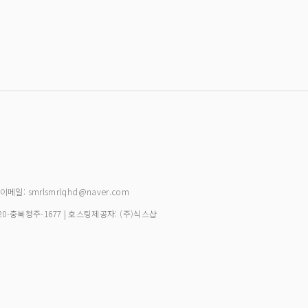
| 이메일: smrlsmrlqhd@naver.com
20-충북청주-1677
| 호스팅제공자: (주)식스샵