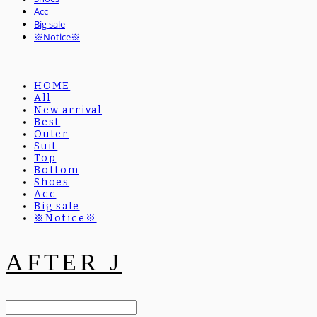
Acc
Big sale
※Notice※
HOME
All
New arrival
Best
Outer
Suit
Top
Bottom
Shoes
Acc
Big sale
※Notice※
AFTER J