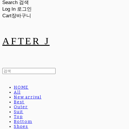
Search
검색
Log In
로그인
Cart
장바구니
AFTER J
HOME
All
New arrival
Best
Outer
Suit
Top
Bottom
Shoes