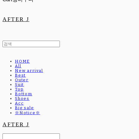
AFTER J
HOME
All
New arrival
Best
Outer
Suit
Top
Bottom
Shoes
Acc
Big sale
※Notice※
AFTER J