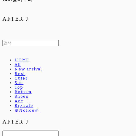
AFTER J
HOME
All
New arrival
Best
Outer
Suit
Top
Bottom
Shoes
Acc
Big sale
※Notice※
AFTER J