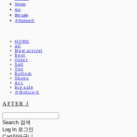
Shoes
Acc
Big sale
※Notice※
HOME
All
New arrival
Best
Outer
Suit
Top
Bottom
Shoes
Acc
Big sale
※Notice※
AFTER J
Search
검색
Log In
로그인
Cart
장바구니