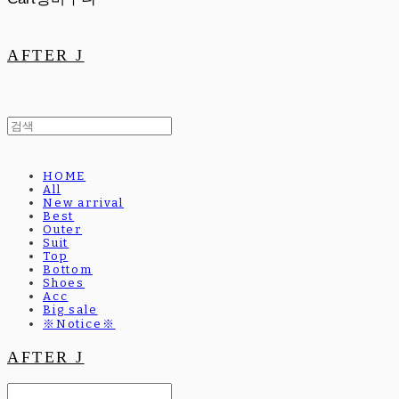
AFTER J
HOME
All
New arrival
Best
Outer
Suit
Top
Bottom
Shoes
Acc
Big sale
※Notice※
AFTER J