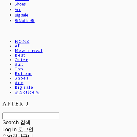
Shoes
Acc
Big sale
※Notice※
HOME
All
New arrival
Best
Outer
Suit
Top
Bottom
Shoes
Acc
Big sale
※Notice※
AFTER J
Search
검색
Log In
로그인
Cart
장바구니