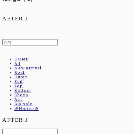
AFTER J
HOME
All
New arrival
Best
Outer
Suit
Top
Bottom
Shoes
Acc
Big sale
※Notice※
AFTER J