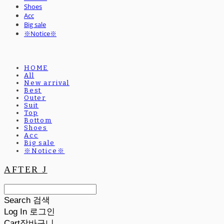
Shoes
Acc
Big sale
※Notice※
HOME
All
New arrival
Best
Outer
Suit
Top
Bottom
Shoes
Acc
Big sale
※Notice※
AFTER J
Search
검색
Log In
로그인
Cart
장바구니