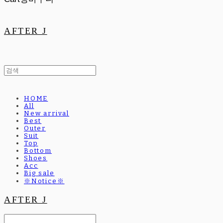
AFTER J
HOME
All
New arrival
Best
Outer
Suit
Top
Bottom
Shoes
Acc
Big sale
※Notice※
AFTER J