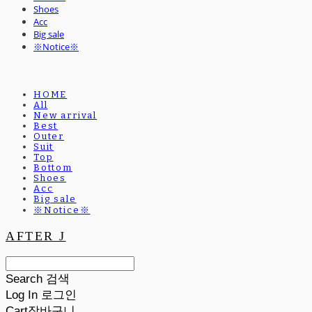
Shoes
Acc
Big sale
※Notice※
HOME
All
New arrival
Best
Outer
Suit
Top
Bottom
Shoes
Acc
Big sale
※Notice※
AFTER J
Search
검색
Log In
로그인
Cart
장바구니