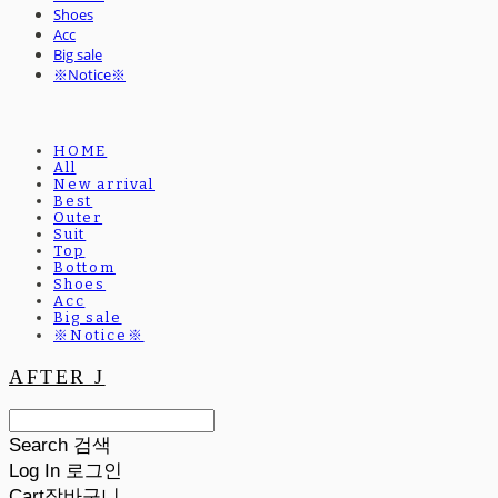
Shoes
Acc
Big sale
※Notice※
HOME
All
New arrival
Best
Outer
Suit
Top
Bottom
Shoes
Acc
Big sale
※Notice※
AFTER J
Search
검색
Log In
로그인
Cart
장바구니