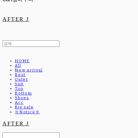
AFTER J
HOME
All
New arrival
Best
Outer
Suit
Top
Bottom
Shoes
Acc
Big sale
※Notice※
AFTER J