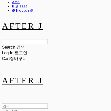
Acc
Big sale
※Notice※
AFTER J
Search
검색
Log In
로그인
Cart
장바구니
AFTER J