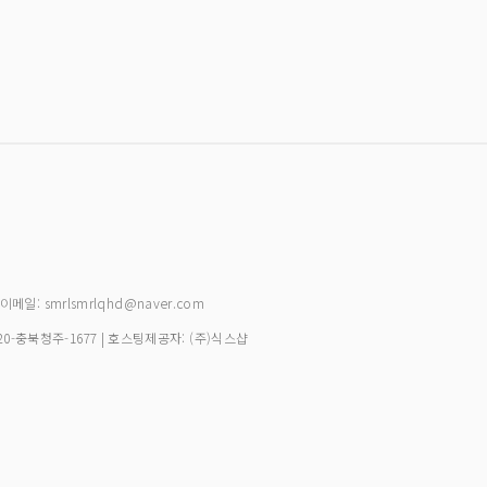
| 이메일: smrlsmrlqhd@naver.com
20-충북청주-1677
| 호스팅제공자: (주)식스샵