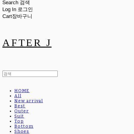
Search
검색
Log In
로그인
Cart
장바구니
AFTER J
HOME
All
New arrival
Best
Outer
Suit
Top
Bottom
Shoes