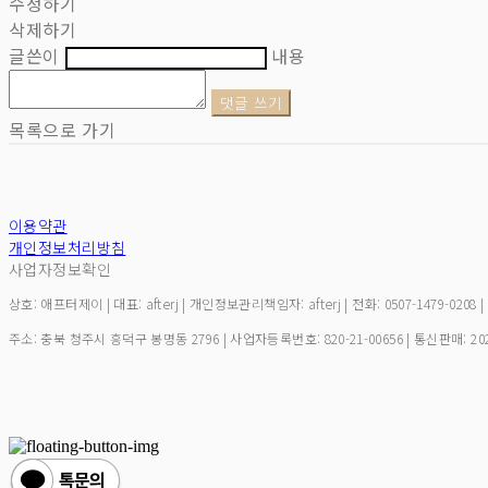
수정하기
삭제하기
글쓴이
내용
댓글 쓰기
목록으로 가기
이용약관
개인정보처리방침
사업자정보확인
상호: 애프터제이 | 대표: afterj | 개인정보관리책임자: afterj | 전화: 0507-1479-0208 
주소: 충북 청주시 흥덕구 봉명동 2796 | 사업자등록번호:
820-21-00656
| 통신판매:
20