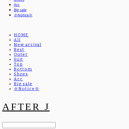
Acc
Big sale
※Notice※
HOME
All
New arrival
Best
Outer
Suit
Top
Bottom
Shoes
Acc
Big sale
※Notice※
AFTER J