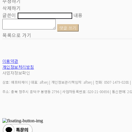
수정하기
삭제하기
글쓴이
내용
댓글 쓰기
목록으로 가기
이용약관
개인정보처리방침
사업자정보확인
상호: 애프터제이 | 대표: afterj | 개인정보관리책임자: afterj | 전화: 0507-1479-0208 
주소: 충북 청주시 흥덕구 봉명동 2796 | 사업자등록번호:
820-21-00656
| 통신판매:
20