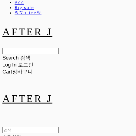
Acc
Big sale
※Notice※
AFTER J
Search
검색
Log In
로그인
Cart
장바구니
AFTER J