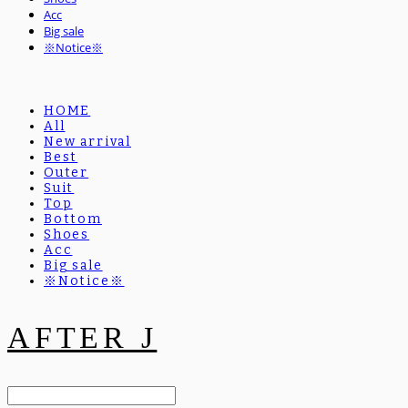
Acc
Big sale
※Notice※
HOME
All
New arrival
Best
Outer
Suit
Top
Bottom
Shoes
Acc
Big sale
※Notice※
AFTER J