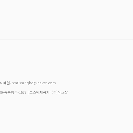
| 이메일: smrlsmrlqhd@naver.com
20-충북청주-1677
| 호스팅제공자: (주)식스샵