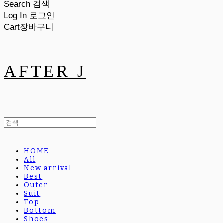
Search
검색
Log In
로그인
Cart
장바구니
AFTER J
HOME
All
New arrival
Best
Outer
Suit
Top
Bottom
Shoes