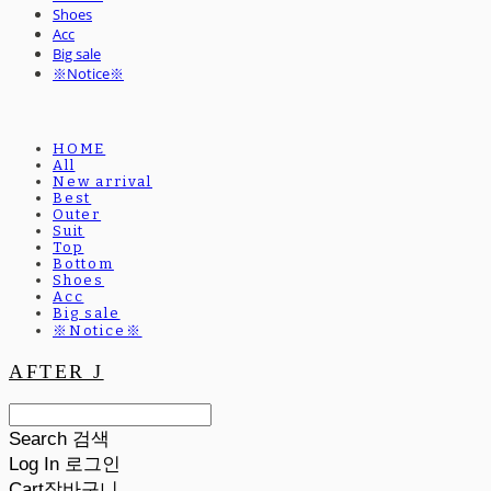
Shoes
Acc
Big sale
※Notice※
HOME
All
New arrival
Best
Outer
Suit
Top
Bottom
Shoes
Acc
Big sale
※Notice※
AFTER J
Search
검색
Log In
로그인
Cart
장바구니