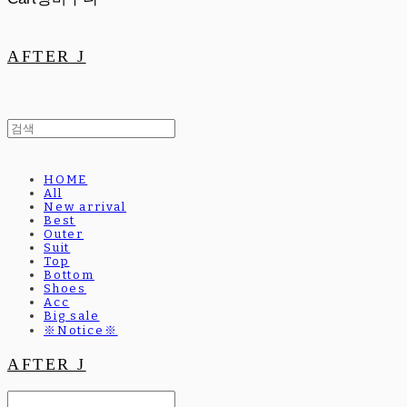
AFTER J
HOME
All
New arrival
Best
Outer
Suit
Top
Bottom
Shoes
Acc
Big sale
※Notice※
AFTER J