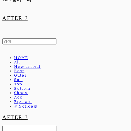
AFTER J
HOME
All
New arrival
Best
Outer
Suit
Top
Bottom
Shoes
Acc
Big sale
※Notice※
AFTER J