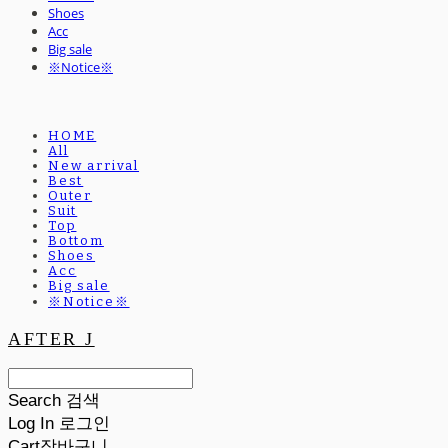
Shoes
Acc
Big sale
※Notice※
HOME
All
New arrival
Best
Outer
Suit
Top
Bottom
Shoes
Acc
Big sale
※Notice※
AFTER J
Search
검색
Log In
로그인
Cart
장바구니