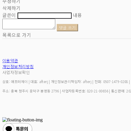
수정하기
삭제하기
글쓴이
내용
댓글 쓰기
목록으로 가기
이용약관
개인정보처리방침
사업자정보확인
상호: 애프터제이 | 대표: afterj | 개인정보관리책임자: afterj | 전화: 0507-1479-0208 
주소: 충북 청주시 흥덕구 봉명동 2796 | 사업자등록번호:
820-21-00656
| 통신판매:
20