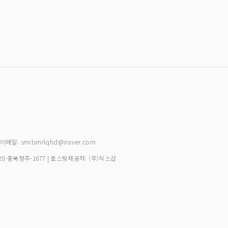
| 이메일: smrlsmrlqhd@naver.com
20-충북청주-1677
| 호스팅제공자: (주)식스샵