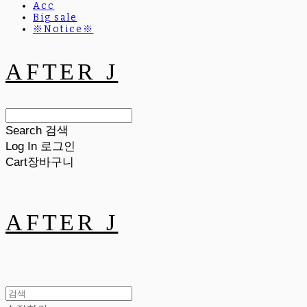
Acc
Big sale
※Notice※
AFTER J
Search
검색
Log In
로그인
Cart
장바구니
AFTER J