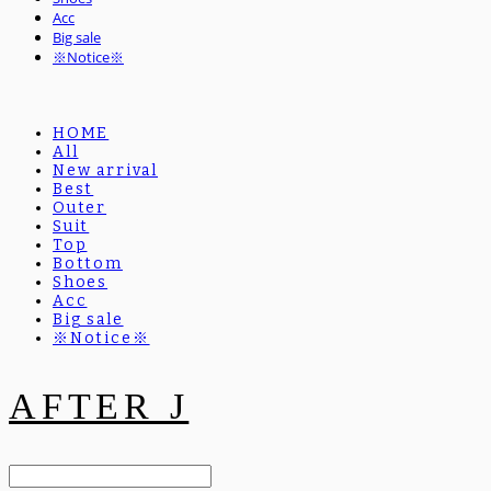
Acc
Big sale
※Notice※
HOME
All
New arrival
Best
Outer
Suit
Top
Bottom
Shoes
Acc
Big sale
※Notice※
AFTER J