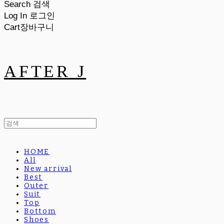
Search
검색
Log In
로그인
Cart
장바구니
AFTER J
HOME
All
New arrival
Best
Outer
Suit
Top
Bottom
Shoes