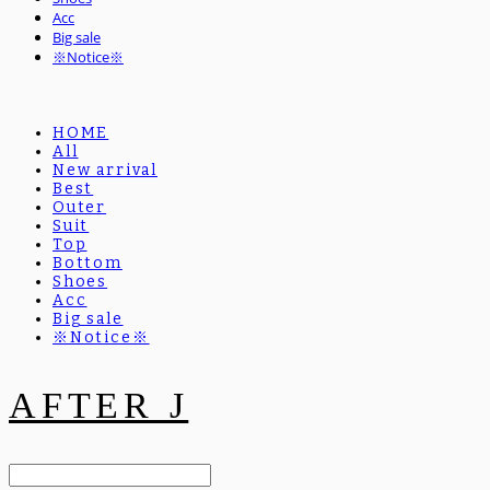
Acc
Big sale
※Notice※
HOME
All
New arrival
Best
Outer
Suit
Top
Bottom
Shoes
Acc
Big sale
※Notice※
AFTER J