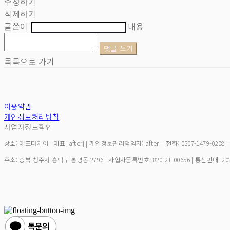
수정하기
삭제하기
글쓴이
내용
댓글 쓰기
목록으로 가기
이용약관
개인정보처리방침
사업자정보확인
상호: 애프터제이 | 대표: afterj | 개인정보관리책임자: afterj | 전화: 0507-1479-0208 
주소: 충북 청주시 흥덕구 봉명동 2796 | 사업자등록번호:
820-21-00656
| 통신판매:
20