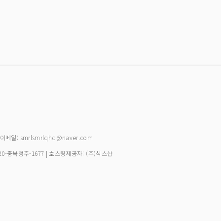
| 이메일: smrlsmrlqhd@naver.com
20-충북청주-1677
| 호스팅제공자: (주)식스샵