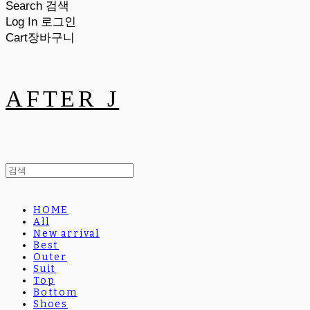
Search
검색
Log In
로그인
Cart
장바구니
AFTER J
HOME
All
New arrival
Best
Outer
Suit
Top
Bottom
Shoes