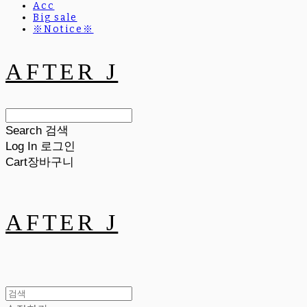
Acc
Big sale
※Notice※
AFTER J
Search
검색
Log In
로그인
Cart
장바구니
AFTER J