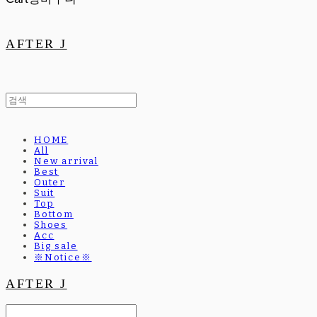
AFTER J
HOME
All
New arrival
Best
Outer
Suit
Top
Bottom
Shoes
Acc
Big sale
※Notice※
AFTER J