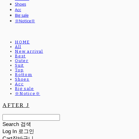
Shoes
Acc
Big sale
※Notice※
HOME
All
New arrival
Best
Outer
Suit
Top
Bottom
Shoes
Acc
Big sale
※Notice※
AFTER J
Search
검색
Log In
로그인
Cart
장바구니