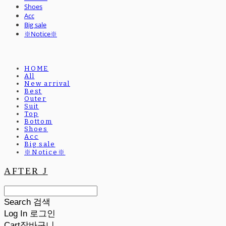
Shoes
Acc
Big sale
※Notice※
HOME
All
New arrival
Best
Outer
Suit
Top
Bottom
Shoes
Acc
Big sale
※Notice※
AFTER J
Search
검색
Log In
로그인
Cart
장바구니