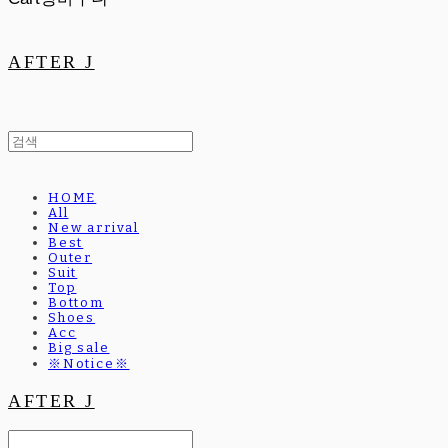
AFTER J
HOME
All
New arrival
Best
Outer
Suit
Top
Bottom
Shoes
Acc
Big sale
※Notice※
AFTER J