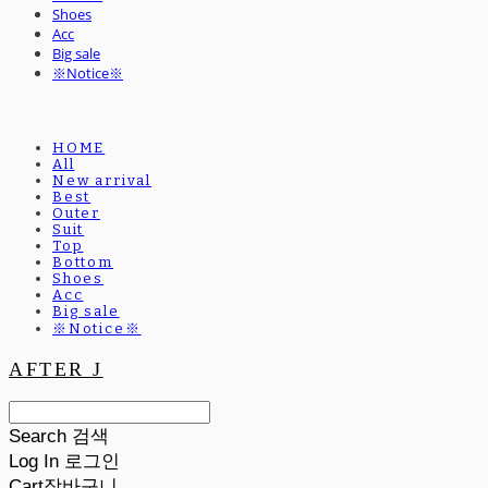
Shoes
Acc
Big sale
※Notice※
HOME
All
New arrival
Best
Outer
Suit
Top
Bottom
Shoes
Acc
Big sale
※Notice※
AFTER J
Search
검색
Log In
로그인
Cart
장바구니