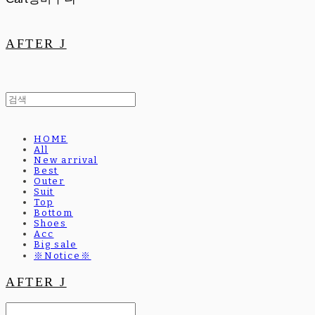
AFTER J
HOME
All
New arrival
Best
Outer
Suit
Top
Bottom
Shoes
Acc
Big sale
※Notice※
AFTER J