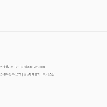
| 이메일: smrlsmrlqhd@naver.com
20-충북청주-1677
| 호스팅제공자: (주)식스샵