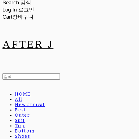
Search
검색
Log In
로그인
Cart
장바구니
AFTER J
HOME
All
New arrival
Best
Outer
Suit
Top
Bottom
Shoes