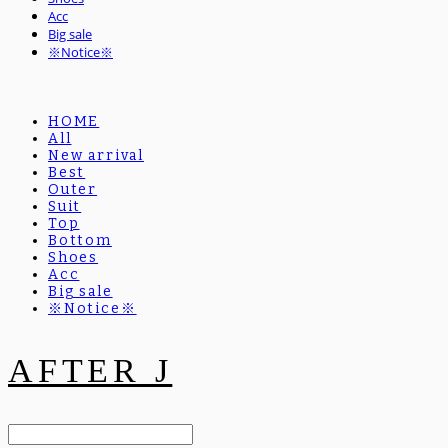
Acc
Big sale
※Notice※
HOME
All
New arrival
Best
Outer
Suit
Top
Bottom
Shoes
Acc
Big sale
※Notice※
AFTER J