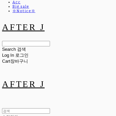
Acc
Big sale
※Notice※
AFTER J
Search
검색
Log In
로그인
Cart
장바구니
AFTER J