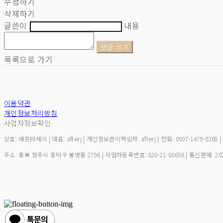
수정하기
삭제하기
글쓴이
내용
댓글 쓰기
목록으로 가기
이용약관
개인정보처리방침
사업자정보확인
상호: 애프터제이 | 대표: afterj | 개인정보관리책임자: afterj | 전화: 0507-1479-0208 
주소: 충북 청주시 흥덕구 봉명동 2796 | 사업자등록번호:
820-21-00656
| 통신판매:
20