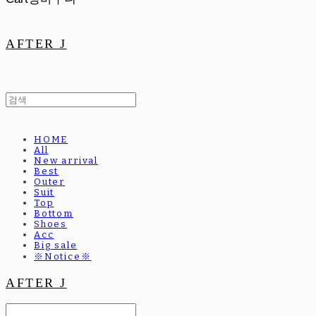
AFTER J
HOME
All
New arrival
Best
Outer
Suit
Top
Bottom
Shoes
Acc
Big sale
※Notice※
AFTER J