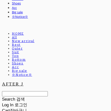
Shoes
Acc
Big sale
※Notice※
HOME
All
New arrival
Best
Outer
Suit
Top
Bottom
Shoes
Acc
Big sale
※Notice※
AFTER J
Search
검색
Log In
로그인
Cart
장바구니