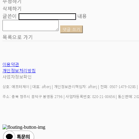
수정하기
삭제하기
글쓴이
내용
댓글 쓰기
목록으로 가기
이용약관
개인정보처리방침
사업자정보확인
상호: 애프터제이 | 대표: afterj | 개인정보관리책임자: afterj | 전화: 0507-1479-0208 
주소: 충북 청주시 흥덕구 봉명동 2796 | 사업자등록번호:
820-21-00656
| 통신판매:
20