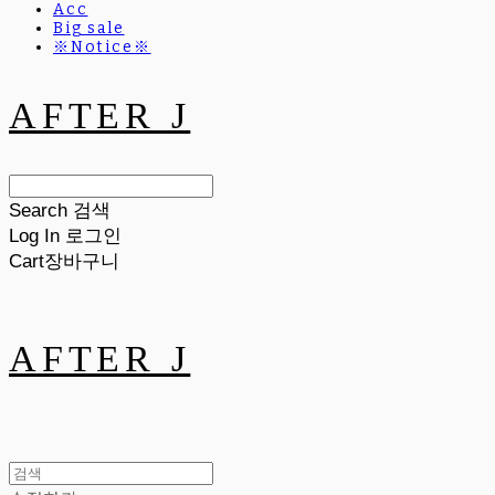
Acc
Big sale
※Notice※
AFTER J
Search
검색
Log In
로그인
Cart
장바구니
AFTER J