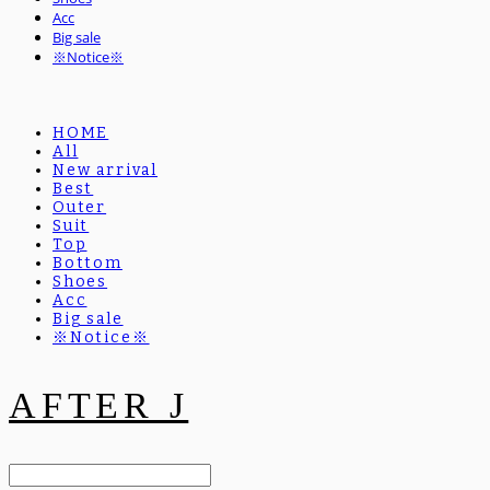
Acc
Big sale
※Notice※
HOME
All
New arrival
Best
Outer
Suit
Top
Bottom
Shoes
Acc
Big sale
※Notice※
AFTER J