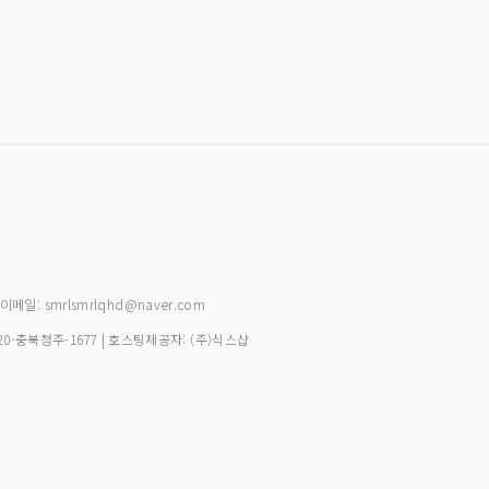
| 이메일: smrlsmrlqhd@naver.com
20-충북청주-1677
| 호스팅제공자: (주)식스샵