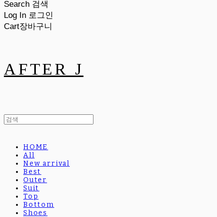
Search
검색
Log In
로그인
Cart
장바구니
AFTER J
HOME
All
New arrival
Best
Outer
Suit
Top
Bottom
Shoes