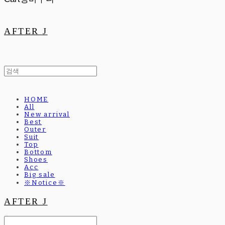
AFTER J
HOME
All
New arrival
Best
Outer
Suit
Top
Bottom
Shoes
Acc
Big sale
※Notice※
AFTER J