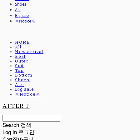
Shoes
Acc
Big sale
※Notice※
HOME
All
New arrival
Best
Outer
Suit
Top
Bottom
Shoes
Acc
Big sale
※Notice※
AFTER J
Search
검색
Log In
로그인
Cart
장바구니