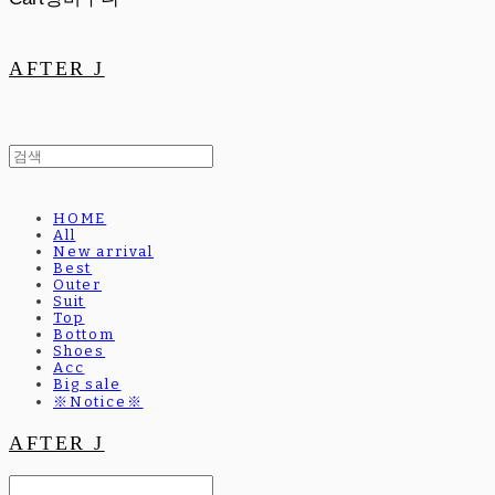
AFTER J
HOME
All
New arrival
Best
Outer
Suit
Top
Bottom
Shoes
Acc
Big sale
※Notice※
AFTER J