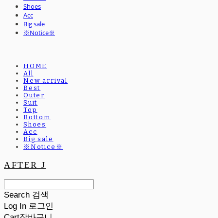
Shoes
Acc
Big sale
※Notice※
HOME
All
New arrival
Best
Outer
Suit
Top
Bottom
Shoes
Acc
Big sale
※Notice※
AFTER J
Search
검색
Log In
로그인
Cart
장바구니