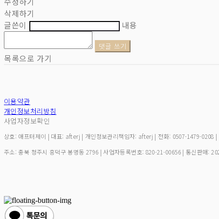
수정하기
삭제하기
글쓴이
내용
댓글 쓰기
목록으로 가기
이용약관
개인정보처리방침
사업자정보확인
상호: 애프터제이 | 대표: afterj | 개인정보관리책임자: afterj | 전화: 0507-1479-0208 
주소: 충북 청주시 흥덕구 봉명동 2796 | 사업자등록번호:
820-21-00656
| 통신판매:
20