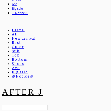
Acc
Big sale
※Notice※
HOME
All
New arrival
Best
Outer
Suit
Top
Bottom
Shoes
Acc
Big sale
※Notice※
AFTER J