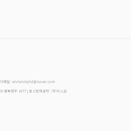
| 이메일: smrlsmrlqhd@naver.com
20-충북청주-1677
| 호스팅제공자: (주)식스샵