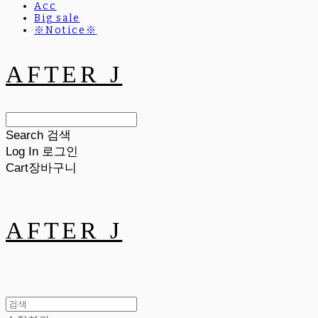
Acc
Big sale
※Notice※
AFTER J
Search
검색
Log In
로그인
Cart
장바구니
AFTER J