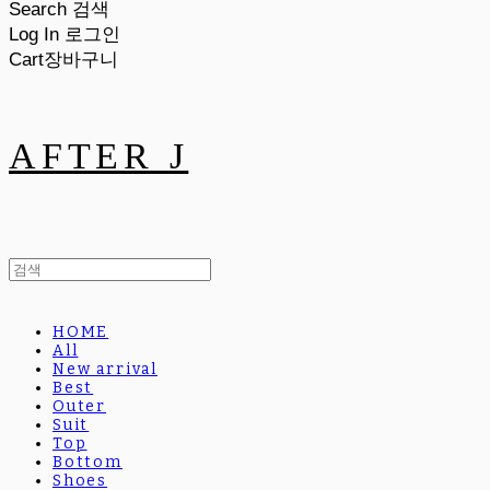
Search
검색
Log In
로그인
Cart
장바구니
AFTER J
HOME
All
New arrival
Best
Outer
Suit
Top
Bottom
Shoes