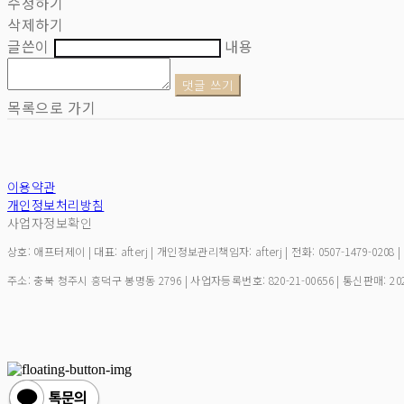
수정하기
삭제하기
글쓴이
내용
댓글 쓰기
목록으로 가기
이용약관
개인정보처리방침
사업자정보확인
상호: 애프터제이 | 대표: afterj | 개인정보관리책임자: afterj | 전화: 0507-1479-0208 
주소: 충북 청주시 흥덕구 봉명동 2796 | 사업자등록번호:
820-21-00656
| 통신판매:
20