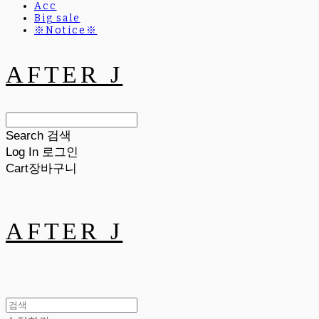
Acc
Big sale
※Notice※
AFTER J
Search
검색
Log In
로그인
Cart
장바구니
AFTER J