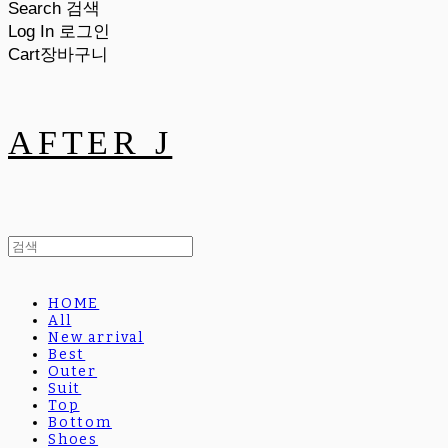
Search
검색
Log In
로그인
Cart
장바구니
AFTER J
HOME
All
New arrival
Best
Outer
Suit
Top
Bottom
Shoes