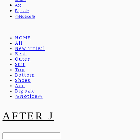
Acc
Big sale
※Notice※
HOME
All
New arrival
Best
Outer
Suit
Top
Bottom
Shoes
Acc
Big sale
※Notice※
AFTER J