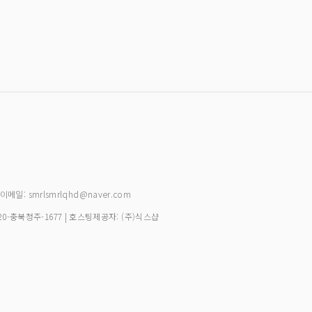
| 이메일: smrlsmrlqhd@naver.com
20-충북청주-1677
| 호스팅제공자: (주)식스샵