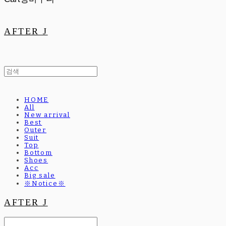
AFTER J
HOME
All
New arrival
Best
Outer
Suit
Top
Bottom
Shoes
Acc
Big sale
※Notice※
AFTER J