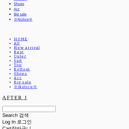
Shoes
Acc
Big sale
※Notice※
HOME
All
New arrival
Best
Outer
Suit
Top
Bottom
Shoes
Acc
Big sale
※Notice※
AFTER J
Search
검색
Log In
로그인
Cart
장바구니