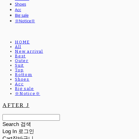
Shoes
Acc
Big sale
※Notice※
HOME
All
New arrival
Best
Outer
Suit
Top
Bottom
Shoes
Acc
Big sale
※Notice※
AFTER J
Search
검색
Log In
로그인
Cart
장바구니