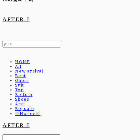
AFTER J
HOME
All
New arrival
Best
Outer
Suit
Top
Bottom
Shoes
Acc
Big sale
※Notice※
AFTER J