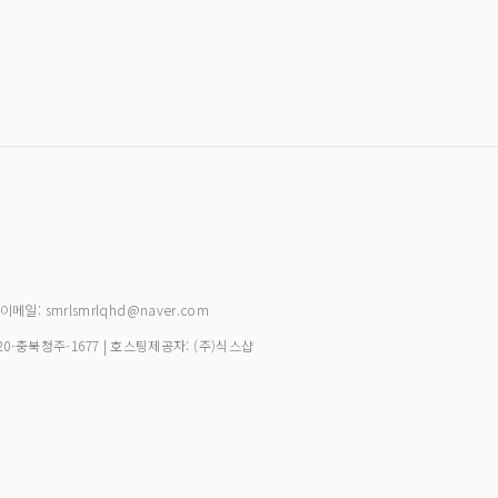
| 이메일: smrlsmrlqhd@naver.com
20-충북청주-1677
| 호스팅제공자: (주)식스샵