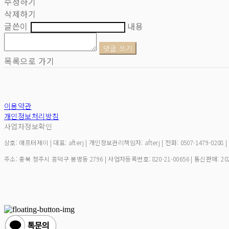
수정하기
삭제하기
글쓴이
내용
댓글 쓰기
목록으로 가기
이용약관
개인정보처리방침
사업자정보확인
상호: 애프터제이 | 대표: afterj | 개인정보관리책임자: afterj | 전화: 0507-1479-0208 
주소: 충북 청주시 흥덕구 봉명동 2796 | 사업자등록번호:
820-21-00656
| 통신판매:
20