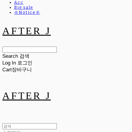
Acc
Big sale
※Notice※
AFTER J
Search
검색
Log In
로그인
Cart
장바구니
AFTER J