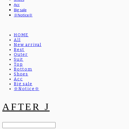
Acc
Big sale
※Notice※
HOME
All
New arrival
Best
Outer
Suit
Top
Bottom
Shoes
Acc
Big sale
※Notice※
AFTER J