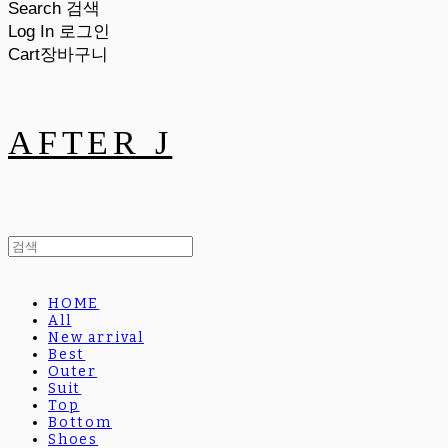
Search
검색
Log In
로그인
Cart
장바구니
AFTER J
HOME
All
New arrival
Best
Outer
Suit
Top
Bottom
Shoes