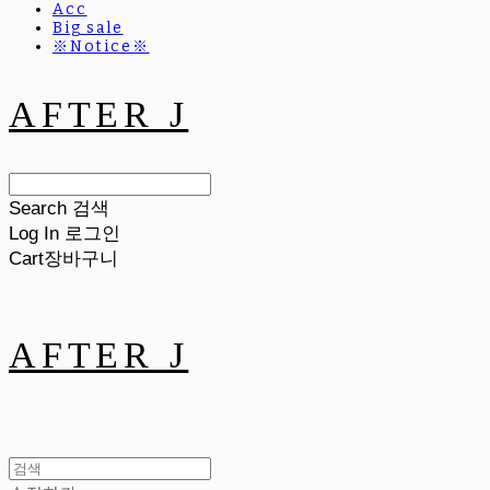
Acc
Big sale
※Notice※
AFTER J
Search
검색
Log In
로그인
Cart
장바구니
AFTER J