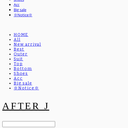
Acc
Big sale
※Notice※
HOME
All
New arrival
Best
Outer
Suit
Top
Bottom
Shoes
Acc
Big sale
※Notice※
AFTER J