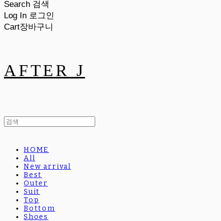
Search
검색
Log In
로그인
Cart
장바구니
AFTER J
HOME
All
New arrival
Best
Outer
Suit
Top
Bottom
Shoes