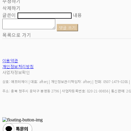
수정하기
삭제하기
글쓴이
내용
댓글 쓰기
목록으로 가기
이용약관
개인정보처리방침
사업자정보확인
상호: 애프터제이 | 대표: afterj | 개인정보관리책임자: afterj | 전화: 0507-1479-0208 
주소: 충북 청주시 흥덕구 봉명동 2796 | 사업자등록번호:
820-21-00656
| 통신판매:
20