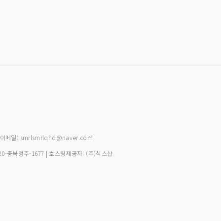
| 이메일: smrlsmrlqhd@naver.com
20-충북청주-1677
| 호스팅제공자: (주)식스샵