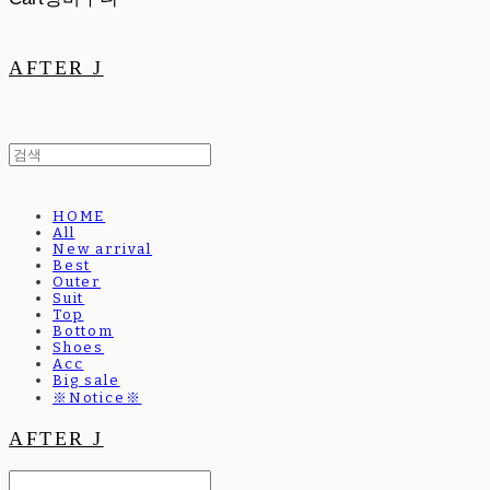
AFTER J
HOME
All
New arrival
Best
Outer
Suit
Top
Bottom
Shoes
Acc
Big sale
※Notice※
AFTER J