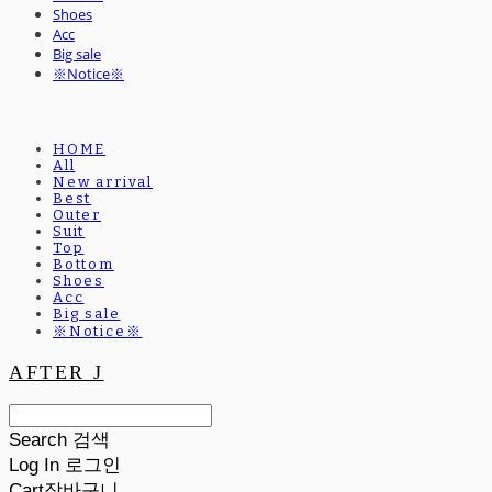
Shoes
Acc
Big sale
※Notice※
HOME
All
New arrival
Best
Outer
Suit
Top
Bottom
Shoes
Acc
Big sale
※Notice※
AFTER J
Search
검색
Log In
로그인
Cart
장바구니