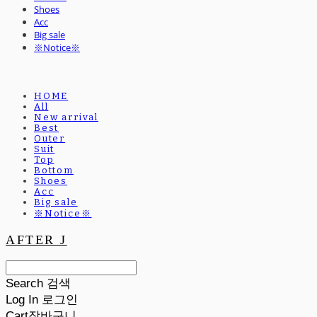
Shoes
Acc
Big sale
※Notice※
HOME
All
New arrival
Best
Outer
Suit
Top
Bottom
Shoes
Acc
Big sale
※Notice※
AFTER J
Search
검색
Log In
로그인
Cart
장바구니