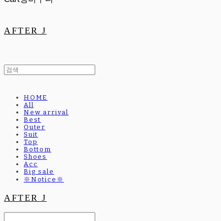
AFTER J
HOME
All
New arrival
Best
Outer
Suit
Top
Bottom
Shoes
Acc
Big sale
※Notice※
AFTER J