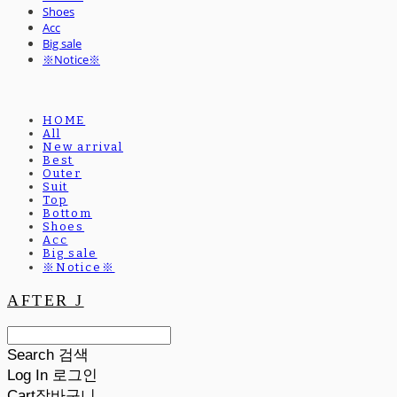
Shoes
Acc
Big sale
※Notice※
HOME
All
New arrival
Best
Outer
Suit
Top
Bottom
Shoes
Acc
Big sale
※Notice※
AFTER J
Search
검색
Log In
로그인
Cart
장바구니