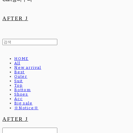
AFTER J
HOME
All
New arrival
Best
Outer
Suit
Top
Bottom
Shoes
Acc
Big sale
※Notice※
AFTER J