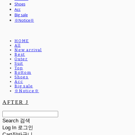
Shoes
Acc
Big sale
※Notice※
HOME
All
New arrival
Best
Outer
Suit
Top
Bottom
Shoes
Acc
Big sale
※Notice※
AFTER J
Search
검색
Log In
로그인
Cart
장바구니