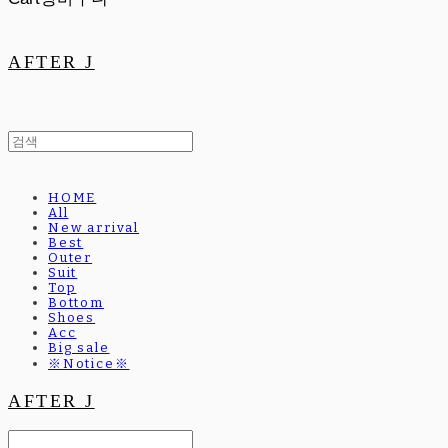
AFTER J
HOME
All
New arrival
Best
Outer
Suit
Top
Bottom
Shoes
Acc
Big sale
※Notice※
AFTER J