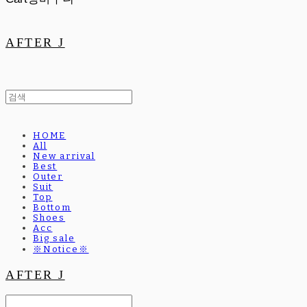
AFTER J
HOME
All
New arrival
Best
Outer
Suit
Top
Bottom
Shoes
Acc
Big sale
※Notice※
AFTER J