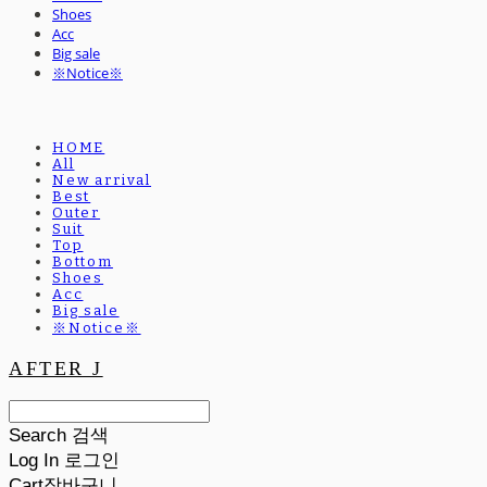
Shoes
Acc
Big sale
※Notice※
HOME
All
New arrival
Best
Outer
Suit
Top
Bottom
Shoes
Acc
Big sale
※Notice※
AFTER J
Search
검색
Log In
로그인
Cart
장바구니