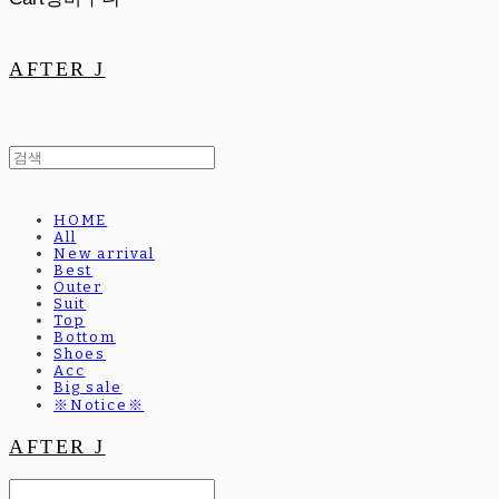
AFTER J
HOME
All
New arrival
Best
Outer
Suit
Top
Bottom
Shoes
Acc
Big sale
※Notice※
AFTER J