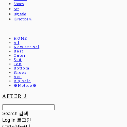
Shoes
Acc
Big sale
※Notice※
HOME
All
New arrival
Best
Outer
Suit
Top
Bottom
Shoes
Acc
Big sale
※Notice※
AFTER J
Search
검색
Log In
로그인
Cart
장바구니