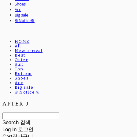
Shoes
Acc
Big sale
※Notice※
HOME
All
New arrival
Best
Outer
Suit
Top
Bottom
Shoes
Acc
Big sale
※Notice※
AFTER J
Search
검색
Log In
로그인
Cart
장바구니