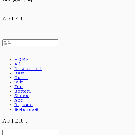
AFTER J
HOME
All
New arrival
Best
Outer
Suit
Top
Bottom
Shoes
Acc
Big sale
※Notice※
AFTER J