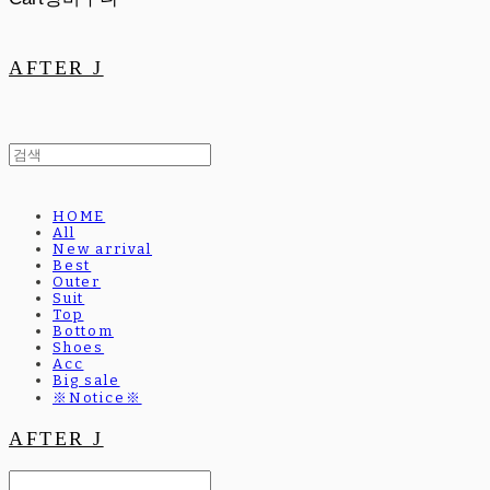
AFTER J
HOME
All
New arrival
Best
Outer
Suit
Top
Bottom
Shoes
Acc
Big sale
※Notice※
AFTER J