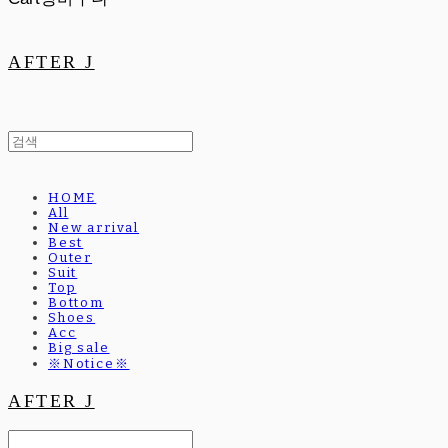
AFTER J
HOME
All
New arrival
Best
Outer
Suit
Top
Bottom
Shoes
Acc
Big sale
※Notice※
AFTER J