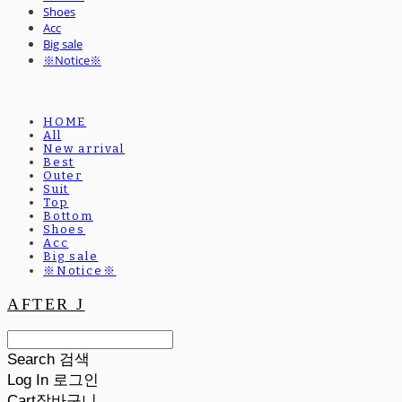
Shoes
Acc
Big sale
※Notice※
HOME
All
New arrival
Best
Outer
Suit
Top
Bottom
Shoes
Acc
Big sale
※Notice※
AFTER J
Search
검색
Log In
로그인
Cart
장바구니