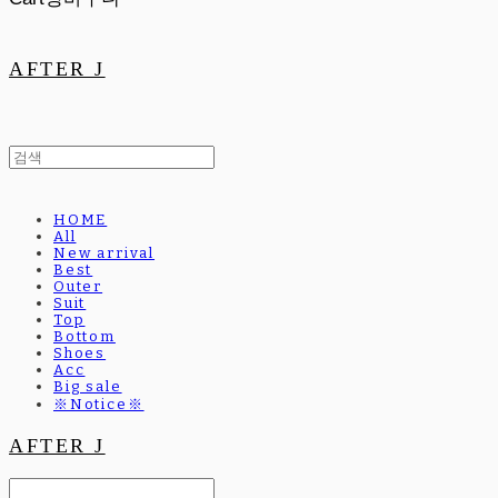
AFTER J
HOME
All
New arrival
Best
Outer
Suit
Top
Bottom
Shoes
Acc
Big sale
※Notice※
AFTER J