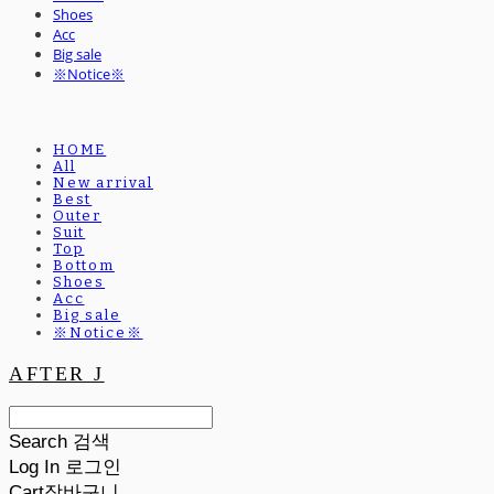
Shoes
Acc
Big sale
※Notice※
HOME
All
New arrival
Best
Outer
Suit
Top
Bottom
Shoes
Acc
Big sale
※Notice※
AFTER J
Search
검색
Log In
로그인
Cart
장바구니