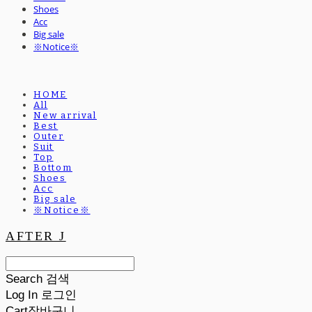
Shoes
Acc
Big sale
※Notice※
HOME
All
New arrival
Best
Outer
Suit
Top
Bottom
Shoes
Acc
Big sale
※Notice※
AFTER J
Search
검색
Log In
로그인
Cart
장바구니