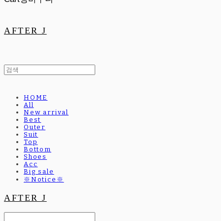
AFTER J
HOME
All
New arrival
Best
Outer
Suit
Top
Bottom
Shoes
Acc
Big sale
※Notice※
AFTER J