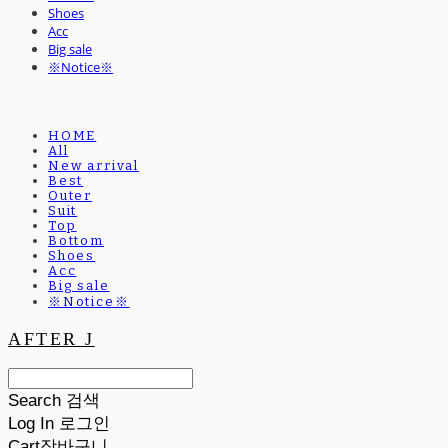
Shoes
Acc
Big sale
※Notice※
HOME
All
New arrival
Best
Outer
Suit
Top
Bottom
Shoes
Acc
Big sale
※Notice※
AFTER J
Search
검색
Log In
로그인
Cart
장바구니