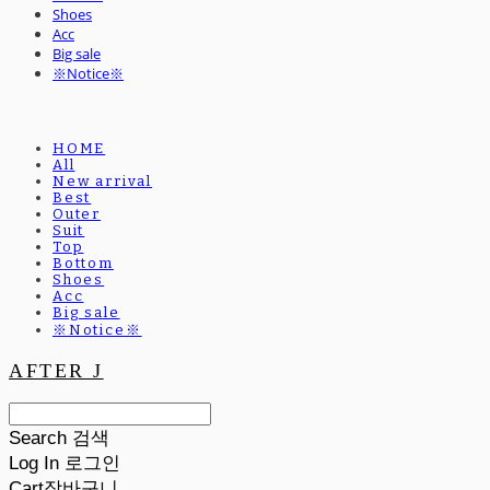
Shoes
Acc
Big sale
※Notice※
HOME
All
New arrival
Best
Outer
Suit
Top
Bottom
Shoes
Acc
Big sale
※Notice※
AFTER J
Search
검색
Log In
로그인
Cart
장바구니