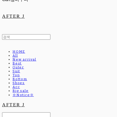
AFTER J
HOME
All
New arrival
Best
Outer
Suit
Top
Bottom
Shoes
Acc
Big sale
※Notice※
AFTER J