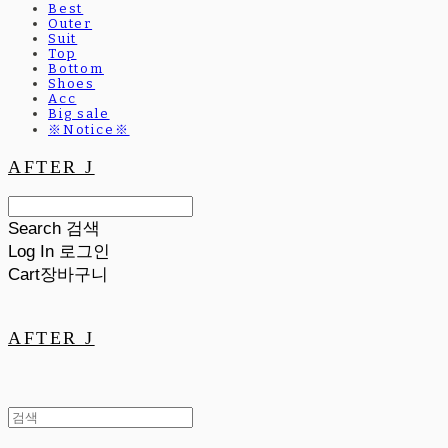
Best
Outer
Suit
Top
Bottom
Shoes
Acc
Big sale
※Notice※
AFTER J
Search
검색
Log In
로그인
Cart
장바구니
AFTER J