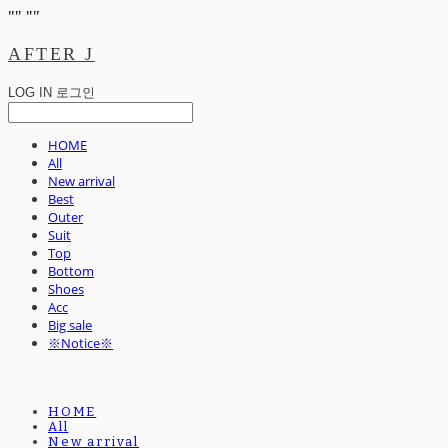
"
" "
"
AFTER J
LOG IN
로그인
HOME
All
New arrival
Best
Outer
Suit
Top
Bottom
Shoes
Acc
Big sale
※Notice※
HOME
All
New arrival