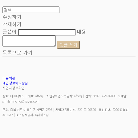
수정하기
삭제하기
글쓴이
내용
댓글 쓰기
목록으로 가기
이용약관
개인정보처리방침
사업자정보확인
상호: 애프터제이 | 대표: afterj | 개인정보관리책임자: afterj | 전화: 0507-1479-0208 | 이메일:
smrlsmrlqhd@naver.com
주소: 충북 청주시 흥덕구 봉명동 2796 | 사업자등록번호:
820-21-00656
| 통신판매:
2020-충북청
주-1677
| 호스팅제공자: (주)식스샵