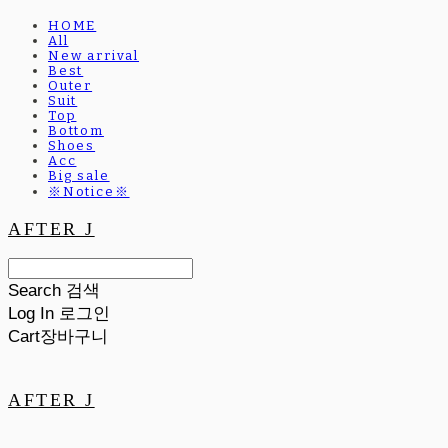
HOME
All
New arrival
Best
Outer
Suit
Top
Bottom
Shoes
Acc
Big sale
※Notice※
AFTER J
Search
검색
Log In
로그인
Cart
장바구니
AFTER J