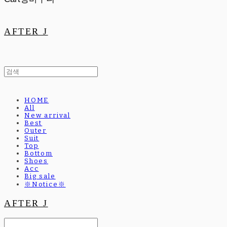
AFTER J
HOME
All
New arrival
Best
Outer
Suit
Top
Bottom
Shoes
Acc
Big sale
※Notice※
AFTER J