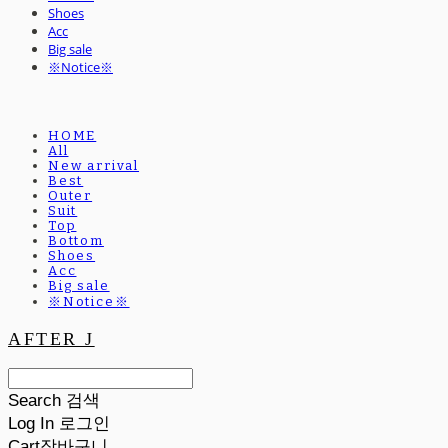
Shoes
Acc
Big sale
※Notice※
HOME
All
New arrival
Best
Outer
Suit
Top
Bottom
Shoes
Acc
Big sale
※Notice※
AFTER J
Search
검색
Log In
로그인
Cart
장바구니