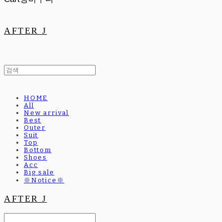
AFTER J
HOME
All
New arrival
Best
Outer
Suit
Top
Bottom
Shoes
Acc
Big sale
※Notice※
AFTER J