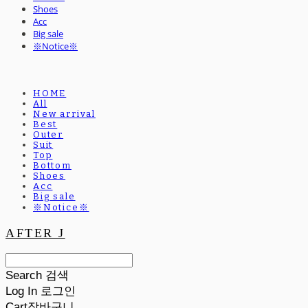
Shoes
Acc
Big sale
※Notice※
HOME
All
New arrival
Best
Outer
Suit
Top
Bottom
Shoes
Acc
Big sale
※Notice※
AFTER J
Search
검색
Log In
로그인
Cart
장바구니