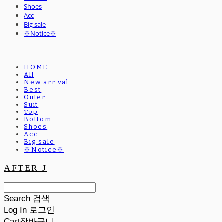
Shoes
Acc
Big sale
※Notice※
HOME
All
New arrival
Best
Outer
Suit
Top
Bottom
Shoes
Acc
Big sale
※Notice※
AFTER J
Search
검색
Log In
로그인
Cart
장바구니