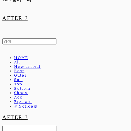
AFTER J
HOME
All
New arrival
Best
Outer
Suit
Top
Bottom
Shoes
Acc
Big sale
※Notice※
AFTER J