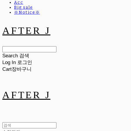
Acc
Big sale
※Notice※
AFTER J
Search
검색
Log In
로그인
Cart
장바구니
AFTER J