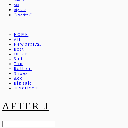
Acc
Big sale
※Notice※
HOME
All
New arrival
Best
Outer
Suit
Top
Bottom
Shoes
Acc
Big sale
※Notice※
AFTER J