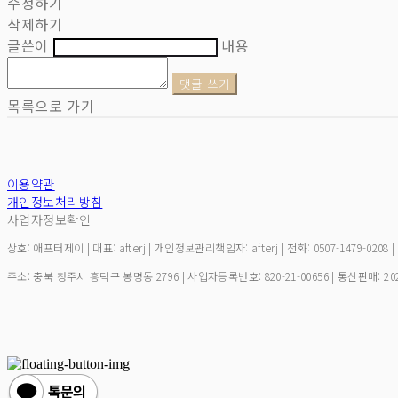
수정하기
삭제하기
글쓴이
내용
댓글 쓰기
목록으로 가기
이용약관
개인정보처리방침
사업자정보확인
상호: 애프터제이 | 대표: afterj | 개인정보관리책임자: afterj | 전화: 0507-1479-0208 
주소: 충북 청주시 흥덕구 봉명동 2796 | 사업자등록번호:
820-21-00656
| 통신판매:
20