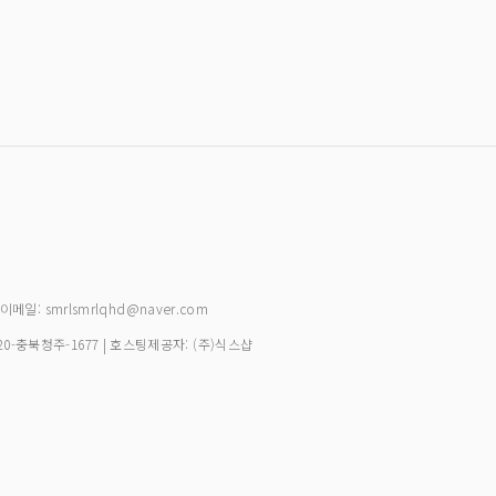
| 이메일: smrlsmrlqhd@naver.com
20-충북청주-1677
| 호스팅제공자: (주)식스샵