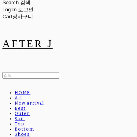
Search
검색
Log In
로그인
Cart
장바구니
AFTER J
HOME
All
New arrival
Best
Outer
Suit
Top
Bottom
Shoes